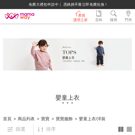
免費大禮包申請中｜ 憑媽媽手冊立即免費兌換 !
綁定LINE好友，500購物金立即折！
產後
護理之家
百科
搜尋
門市
持媽媽手冊兌換媽媽禮｜超實用芬蘭箱免費領取 ~
嬰童上衣
首頁
商品列表
寶寶
寶寶服飾
嬰童上衣/洋裝
篩選