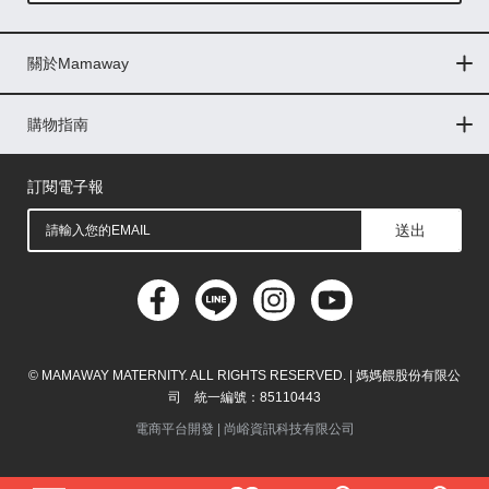
Global
關於Mamaway
印尼
門市據點
最新消息
品牌故事
人力招募
媒體花絮
隱私權聲明
CSR企業社會責任
菲律賓
購物指南
購物常見問題
退換貨問題
購買儲值金
發票問題
會員權益
線上留言
馬來西亞
訂閱電子報
送出
© MAMAWAY MATERNITY. ALL RIGHTS RESERVED. | 媽媽餵股份有限公
司 統一編號：85110443
電商平台開發 |
尚峪資訊科技有限公司