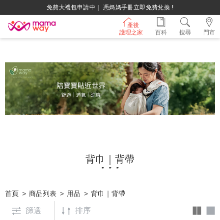
免費大禮包申請中｜ 憑媽媽手冊立即免費兌換 !
綁定LINE好友，500購物金立即折！
產後
護理之家
百科
搜尋
門市
持媽媽手冊兌換媽媽禮｜超實用芬蘭箱免費領取 ~
背巾｜背帶
首頁
商品列表
用品
背巾｜背帶
篩選