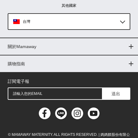
其他國家
台灣
Global
關於Mamaway
印尼
門市據點
最新消息
品牌故事
人力招募
媒體花絮
隱私權聲明
CSR企業社會責任
菲律賓
購物指南
購物常見問題
退換貨問題
購買儲值金
發票問題
會員權益
線上留言
馬來西亞
訂閱電子報
送出
© MAMAWAY MATERNITY. ALL RIGHTS RESERVED. | 媽媽餵股份有限公