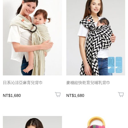
日系沁涼亞麻育兒背巾
麥穗紋快乾育兒哺乳背巾
NT$1,680
NT$1,680